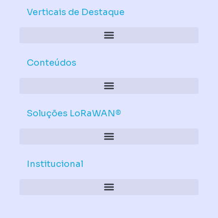
e
u
d
b
Verticais de Destaque
i
e
n
Conteúdos
Soluções LoRaWAN®
Institucional
Política de Dispositivos – Conformidade Mandatória