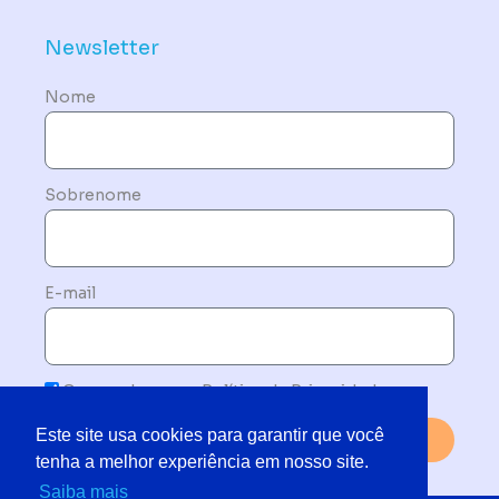
Newsletter
Nome
Sobrenome
E-mail
Concordo com a Política de Privacidade
Este site usa cookies para garantir que você
Enviar
tenha a melhor experiência em nosso site.
Saiba mais