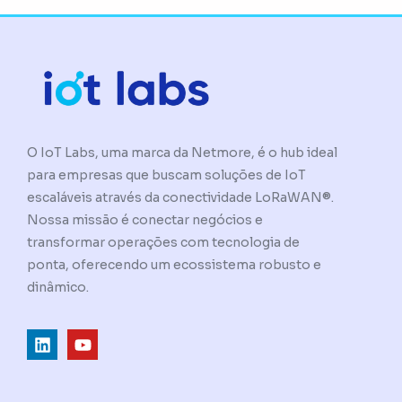
O IoT Labs, uma marca da Netmore, é o hub ideal
para empresas que buscam soluções de IoT
escaláveis através da conectividade LoRaWAN®.
Nossa missão é conectar negócios e
transformar operações com tecnologia de
ponta, oferecendo um ecossistema robusto e
dinâmico.
L
Y
i
o
n
u
k
t