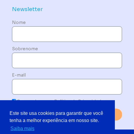
Newsletter
Nome
Sobrenome
E-mail
Concordo com a Política de Privacidade
Este site usa cookies para garantir que você
Enviar
tenha a melhor experiência em nosso site.
Saiba mais