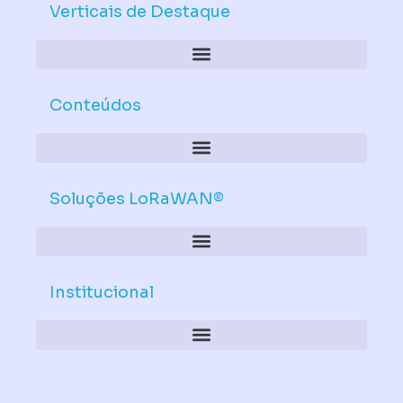
d
b
Verticais de Destaque
i
e
n
Conteúdos
Soluções LoRaWAN®
Institucional
Política de Dispositivos – Conformidade Mandatória