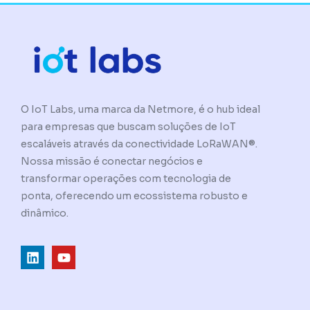
O IoT Labs, uma marca da Netmore, é o hub ideal
para empresas que buscam soluções de IoT
escaláveis através da conectividade LoRaWAN®.
Nossa missão é conectar negócios e
transformar operações com tecnologia de
ponta, oferecendo um ecossistema robusto e
dinâmico.
L
Y
i
o
n
u
k
t
e
u