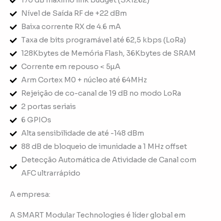
170 dB máximo link budget (SX1262)
Nível de Saída RF de +22 dBm
Baixa corrente RX de 4.6 mA
Taxa de bits programável até 62,5 kbps (LoRa)
128Kbytes de Memória Flash, 36Kbytes de SRAM
Corrente em repouso < 5µA
Arm Cortex M0 + núcleo até 64MHz
Rejeição de co-canal de 19 dB no modo LoRa
2 portas seriais
6 GPIOs
Alta sensibilidade de até -148 dBm
88 dB de bloqueio de imunidade a 1 MHz offset
Detecção Automática de Atividade de Canal com
AFC ultrarrápido
A empresa:
A SMART Modular Technologies é líder global em