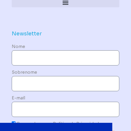
Política de Dispositivos – Conformidade Mandatória
Newsletter
Nome
Sobrenome
E-mail
Concordo com a Política de Privacidade