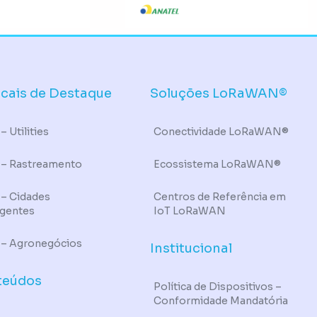
icais de Destaque
Soluções LoRaWAN®
– Utilities
Conectividade LoRaWAN®
 – Rastreamento
Ecossistema LoRaWAN®
 – Cidades
Centros de Referência em
igentes
IoT LoRaWAN
 – Agronegócios
Institucional
teúdos
Política de Dispositivos –
Conformidade Mandatória