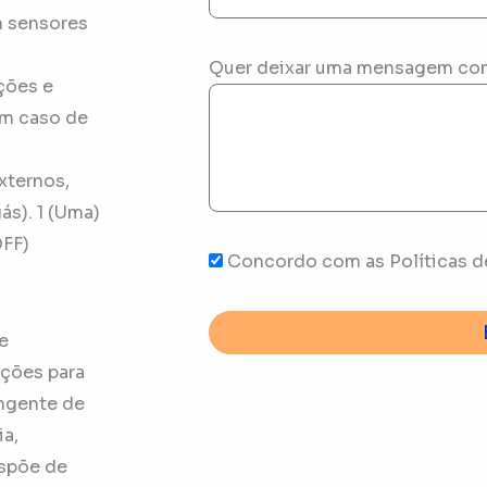
m sensores
Quer deixar uma mensagem co
ções e
em caso de
xternos,
s). 1 (Uma)
OFF)
Concordo com as Políticas d
e
uções para
angente de
ia,
ispõe de