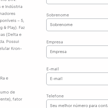
 e Indústria
rmadores
Sobrenome
poníveis – 5,
 & Play). Faz
as (Delta e
da. Possui
Empresa
elular Kron-
E-mail
Ra e
nsumo de
Telefone
ente), fator