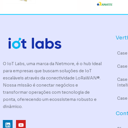
Vert
Case 
O IoT Labs, uma marca da Netmore, é o hub ideal
Case
para empresas que buscam soluções de IoT
escaláveis através da conectividade LoRaWAN®.
Case
Intel
Nossa missão é conectar negócios e
transformar operações com tecnologia de
Case
ponta, oferecendo um ecossistema robusto e
dinâmico.
Con
L
Y
i
o