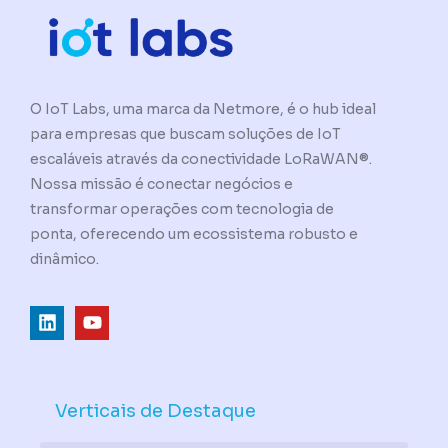
O IoT Labs, uma marca da Netmore, é o hub ideal
para empresas que buscam soluções de IoT
escaláveis através da conectividade LoRaWAN®.
Nossa missão é conectar negócios e
transformar operações com tecnologia de
ponta, oferecendo um ecossistema robusto e
dinâmico.
L
Y
i
o
n
u
k
t
e
u
d
b
Verticais de Destaque
i
e
n