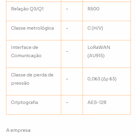
Relação Q3/Q1
–
R500
Classe metrológica
–
C (H/V)
Interface de
LoRaWAN
–
Comunicação
(AU915)
Classe de perda de
–
0,063 (Δρ 63)
pressão
Criptografia
–
AES-128
A empresa: