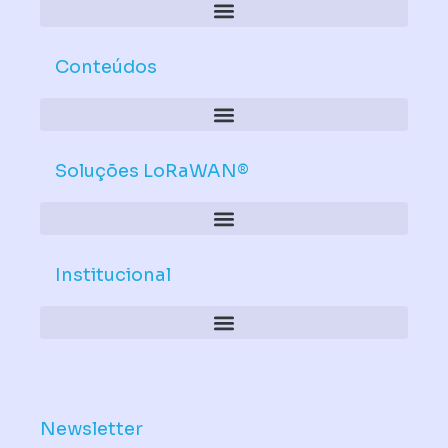
Conteúdos
Soluções LoRaWAN®
Institucional
Política de Dispositivos – Conformidade Mandatória
Newsletter