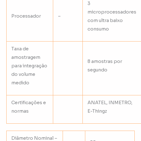
3
microprocessadores
Processador
–
com ultra baixo
consumo
Taxa de
amostragem
8 amostras por
para integração
segundo
do volume
medido
Certificações e
ANATEL, INMETRO,
normas
E-Thingz
Diâmetro Nominal –