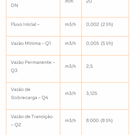
mm
20
DN
Fluxo Inicial –
m3/h
0,002 (2 l/h)
Vazão Mínima – Q1
m3/h
0,005 (5 l/h)
Vazão Permanente –
m3/h
2,5
Q3
Vazão de
m3/h
3,125
Sobrecarga – Q4
Vazão de Transição
m3/h
8.000 (8 l/h)
– Q2