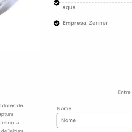
água
Empresa
: Zenner
Entre
idores de
Nome
aptura
a remota
de leitura