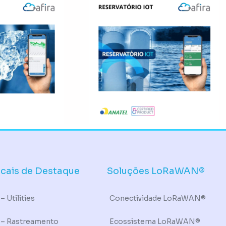
icais de Destaque
Soluções LoRaWAN®
– Utilities
Conectividade LoRaWAN®
 – Rastreamento
Ecossistema LoRaWAN®