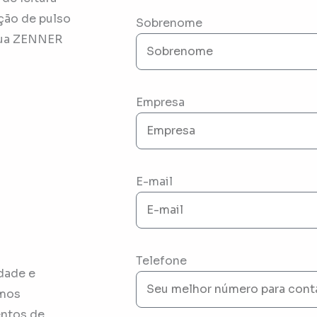
ção de pulso
Sobrenome
água ZENNER
Empresa
E-mail
Telefone
dade e
emos
entos de