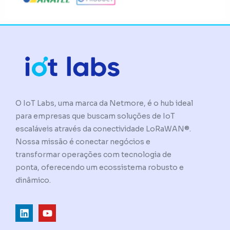
O IoT Labs, uma marca da Netmore, é o hub ideal
para empresas que buscam soluções de IoT
escaláveis através da conectividade LoRaWAN®.
Nossa missão é conectar negócios e
transformar operações com tecnologia de
ponta, oferecendo um ecossistema robusto e
dinâmico.
L
Y
i
o
n
u